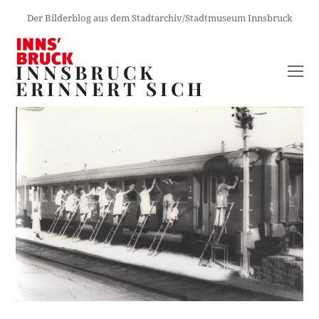
Der Bilderblog aus dem Stadtarchiv/Stadtmuseum Innsbruck
INNSBRUCK
O
ERINNERT SICH
M
M