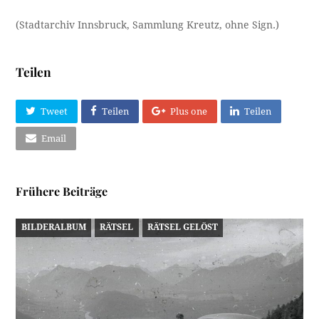
(Stadtarchiv Innsbruck, Sammlung Kreutz, ohne Sign.)
Teilen
Tweet
Teilen
Plus one
Teilen
Email
Frühere Beiträge
BILDERALBUM
RÄTSEL
RÄTSEL GELÖST