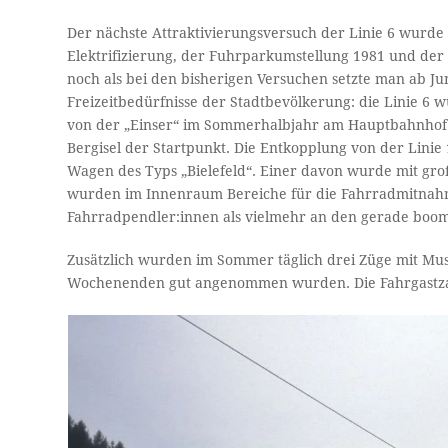
Der nächste Attraktivierungsversuch der Linie 6 wurde
Elektrifizierung, der Fuhrparkumstellung 1981 und der E
noch als bei den bisherigen Versuchen setzte man ab Ju
Freizeitbedürfnisse der Stadtbevölkerung: die Linie 6
von der „Einser“ im Sommerhalbjahr am Hauptbahnhof
Bergisel der Startpunkt. Die Entkopplung von der Lini
Wagen des Typs „Bielefeld“. Einer davon wurde mit gro
wurden im Innenraum Bereiche für die Fahrradmitnah
Fahrradpendler:innen als vielmehr an den gerade boo
Zusätzlich wurden im Sommer täglich drei Züge mit M
Wochenenden gut angenommen wurden. Die Fahrgastzahl