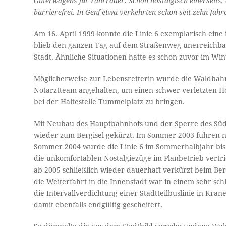
Güterwagens für Fahrräder. Schön nostalgisch einerseits, 
barrierefrei. In Genf etwa verkehrten schon seit zehn Ja
Am 16. April 1999 konnte die Linie 6 exemplarisch eine 
blieb den ganzen Tag auf dem Straßenweg unerreichbar.
Stadt. Ähnliche Situationen hatte es schon zuvor im Wi
Möglicherweise zur Lebensretterin wurde die Waldbahn
Notarztteam angehalten, um einen schwer verletzten 
bei der Haltestelle Tummelplatz zu bringen.
Mit Neubau des Hauptbahnhofs und der Sperre des Südtir
wieder zum Bergisel gekürzt. Im Sommer 2003 fuhren no
Sommer 2004 wurde die Linie 6 im Sommerhalbjahr bis 
die unkomfortablen Nostalgiezüge im Planbetrieb vertri
ab 2005 schließlich wieder dauerhaft verkürzt beim Ber
die Weiterfahrt in die Innenstadt war in einem sehr sc
die Intervallverdichtung einer Stadtteilbuslinie in Kra
damit ebenfalls endgültig gescheitert.