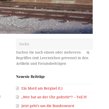
Suche
OK
Neueste Beiträge
6
Ein Mord am Bergisel (I.)
1
„Wer hat an der Uhr gedreht“? – Teil IV
Jetzt geht’s um die Bundeswurst