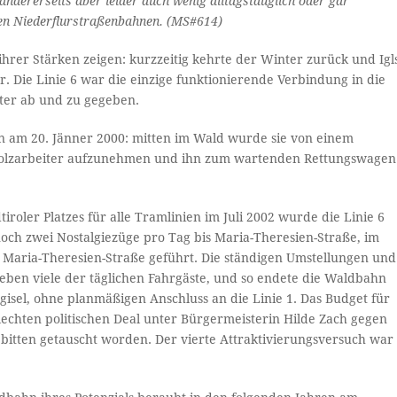
andererseits aber leider auch wenig alltagstauglich oder gar
hren Niederflurstraßenbahnen. (MS#614)
ihrer Stärken zeigen: kurzzeitig kehrte der Winter zurück und Igl
 Die Linie 6 war die einzige funktionierende Verbindung in die
nter ab und zu gegeben.
 am 20. Jänner 2000: mitten im Wald wurde sie von einem
Holzarbeiter aufzunehmen und ihn zum wartenden Rettungswagen
oler Platzes für alle Tramlinien im Juli 2002 wurde die Linie 6
ch zwei Nostalgiezüge pro Tag bis Maria-Theresien-Straße, im
Maria-Theresien-Straße geführt. Die ständigen Umstellungen und
eben viele der täglichen Fahrgäste, und so endete die Waldbahn
gisel, ohne planmäßigen Anschluss an die Linie 1. Das Budget für
hlechten politischen Deal unter Bürgermeisterin Hilde Zach gegen
nebitten getauscht worden. Der vierte Attraktivierungsversuch war