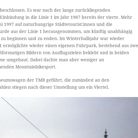
 beschlossen. Es war nach der lange zurückliegenden
inbindung in die Linie 1 im Jahr 1987 bereits der vierte. Mehr
ni 1997 auf naturhungrige Städtetourist:innen und die
 wurde aus der Linie 1 herausgenommen, um künftig unabhängig
 zu beginnen und zu enden. Im Winterhalbjahr war wieder
e 1 ermöglichte wieder einen eigenen Fuhrpark, bestehend aus zwe
ßformatigen Bildern von Ausflugszielen beklebt und in beiden
me umgebaut. Dabei dachte man aber weniger an
menden Mountainbikesport.
useumswagen der TMB geführt, die zumindest an den
en stiegen nach dieser Umstellung um ein Viertel.