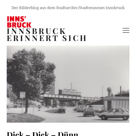
Der Bilderblog aus dem Stadtarchiv/Stadtmuseum Innsbruck
INNSBRUCK
O
ERINNERT SICH
M
M
Dick – Dick – Dünn