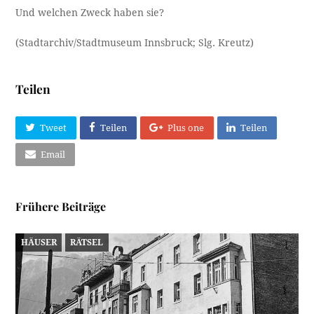
Und welchen Zweck haben sie?
(Stadtarchiv/Stadtmuseum Innsbruck; Slg. Kreutz)
Teilen
Tweet
Teilen
Plus one
Teilen
Email
Frühere Beiträge
HÄUSER
RÄTSEL