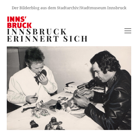
Der Bilderblog aus dem Stadtarchiv/Stadtmuseum Innsbruck
INNSBRUCK
O
ERINNERT SICH
M
M