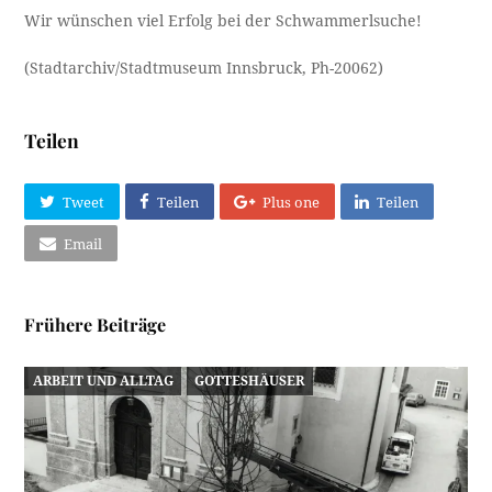
Wir wünschen viel Erfolg bei der Schwammerlsuche!
(Stadtarchiv/Stadtmuseum Innsbruck, Ph-20062)
Teilen
Tweet
Teilen
Plus one
Teilen
Email
Frühere Beiträge
ARBEIT UND ALLTAG
GOTTESHÄUSER