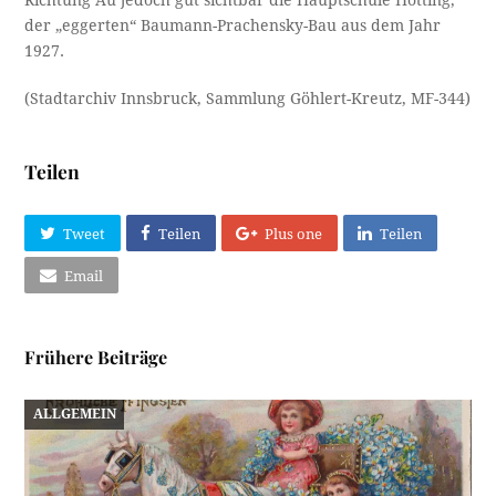
Richtung Au jedoch gut sichtbar die Hauptschule Hötting,
der „eggerten“ Baumann-Prachensky-Bau aus dem Jahr
1927.
(Stadtarchiv Innsbruck, Sammlung Göhlert-Kreutz, MF-344)
Teilen
Tweet
Teilen
Plus one
Teilen
Email
Frühere Beiträge
ALLGEMEIN