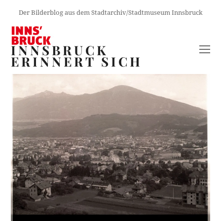
Der Bilderblog aus dem Stadtarchiv/Stadtmuseum Innsbruck
INNSBRUCK
O
ERINNERT SICH
M
M