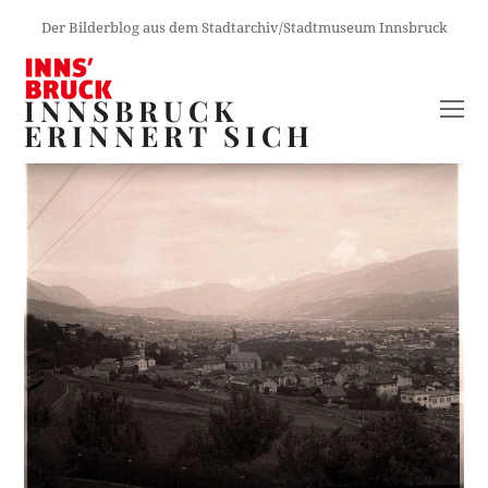
Der Bilderblog aus dem Stadtarchiv/Stadtmuseum Innsbruck
INNSBRUCK
O
ERINNERT SICH
M
M