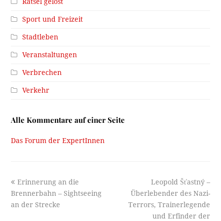
Rätsel gelöst
Sport und Freizeit
Stadtleben
Veranstaltungen
Verbrechen
Verkehr
Alle Kommentare auf einer Seite
Das Forum der ExpertInnen
previous
next
Erinnerung an die
Leopold Šťastný –
post:
post:
Brennerbahn – Sightseeing
Überlebender des Nazi-
an der Strecke
Terrors, Trainerlegende
und Erfinder der