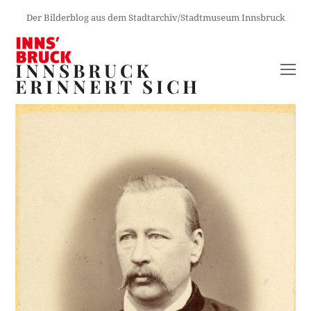
Der Bilderblog aus dem Stadtarchiv/Stadtmuseum Innsbruck
INNSBRUCK
O
ERINNERT SICH
M
M