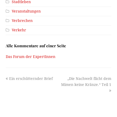
Stadtleben
Veranstaltungen
Verbrechen
Verkehr
Alle Kommentare auf einer Seite
Das Forum der ExpertInnen
previous
next
Ein erschütternder Brief
„Die Nachwelt flicht dem
post:
post:
Mimen keine Kränze.“ Teil 1