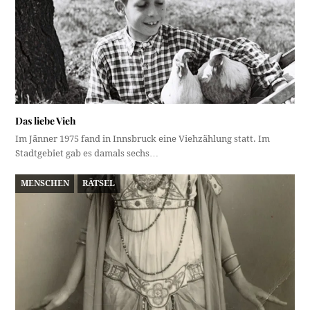
Das liebe Vieh
Im Jänner 1975 fand in Innsbruck eine Viehzählung statt. Im
Stadtgebiet gab es damals sechs…
MENSCHEN
RÄTSEL