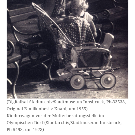
(Digitalisat Stadtarchiv/Stadtmuseum Innsbruck, Ph-33538,
Original Familienbesitz Knabl, um 1955)
Kinderwägen vor der Mutterberatungsstelle im
Olympischen Dorf (Stadtarchiv/Stadtmuseum Innsbruck,
Ph-5493, um 1973)