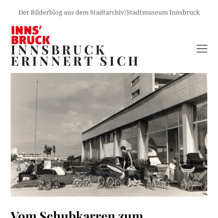
Der Bilderblog aus dem Stadtarchiv/Stadtmuseum Innsbruck
INNSBRUCK
O
ERINNERT SICH
M
M
Vom Schubkarren zum