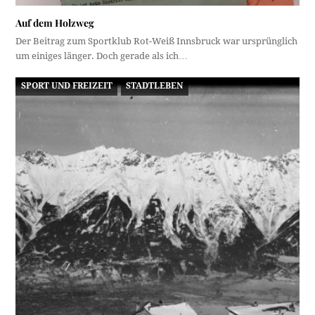
Auf dem Holzweg
Der Beitrag zum Sportklub Rot-Weiß Innsbruck war ursprünglich
um einiges länger. Doch gerade als ich…
SPORT UND FREIZEIT
STADTLEBEN