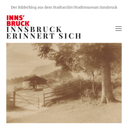
Der Bilderblog aus dem Stadtarchiv/Stadtmuseum Innsbruck
INNSBRUCK
O
ERINNERT SICH
M
M