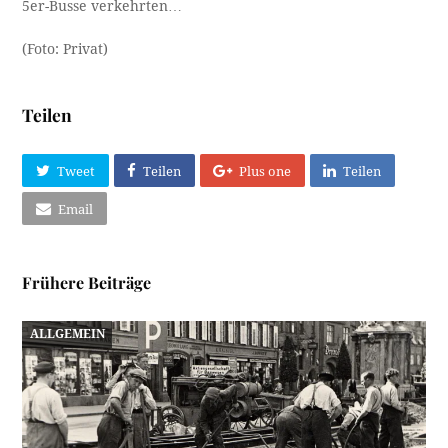
5er-Busse verkehrten…
(Foto: Privat)
Teilen
Tweet
Teilen
Plus one
Teilen
Email
Frühere Beiträge
ALLGEMEIN