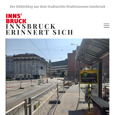
Der Bilderblog aus dem Stadtarchiv/Stadtmuseum Innsbruck
INNSBRUCK
O
ERINNERT SICH
M
M