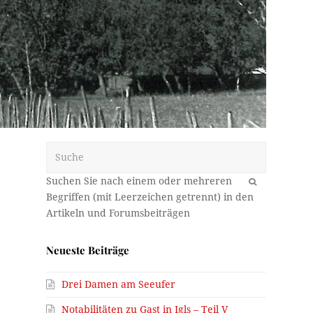
Suche
OK
Neueste Beiträge
Drei Damen am Seeufer
Notabilitäten zu Gast in Igls – Teil V