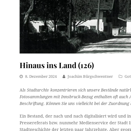
Hinaus ins Land (126)
8. Dezember 2024
Joachim Bürgschwentner
Got
A
ls Stadtarchiv konzentrieren sich unsere Bestände natürl
Fotosammlungen mit Innsbruck-Bezug enthalten oft auch An
Beschriftung. Können Sie uns vielleicht bei der Zuordnung b
Ein Bestand, der nach und nach digitalisiert wird und i
Pressereferats bzw. nunmehr Medienservice der Stadt I
Stadtgeschichte der letzten paar Jahrzehnte. Aber geogr