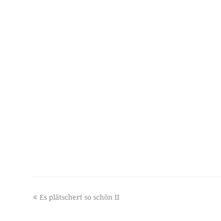
previous
Es plätschert so schön II
post: