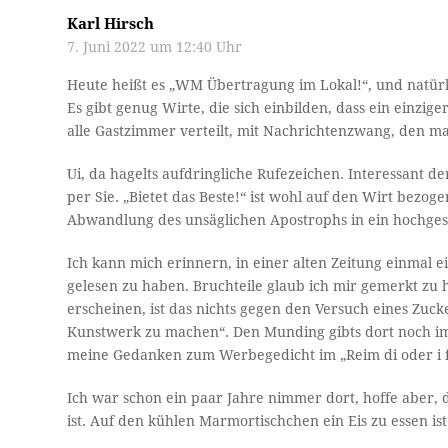
Karl Hirsch
7. Juni 2022 um 12:40 Uhr
Heute heißt es „WM Übertragung im Lokal!“, und natürli
Es gibt genug Wirte, die sich einbilden, dass ein einzi
alle Gastzimmer verteilt, mit Nachrichtenzwang, den ma
Ui, da hagelts aufdringliche Rufezeichen. Interessant d
per Sie. „Bietet das Beste!“ ist wohl auf den Wirt bez
Abwandlung des unsäglichen Apostrophs in ein hochgeste
Ich kann mich erinnern, in einer alten Zeitung einmal
gelesen zu haben. Bruchteile glaub ich mir gemerkt zu 
erscheinen, ist das nichts gegen den Versuch eines Zuc
Kunstwerk zu machen“. Den Munding gibts dort noch imm
meine Gedanken zum Werbegedicht im „Reim di oder i fri
Ich war schon ein paar Jahre nimmer dort, hoffe aber, 
ist. Auf den kühlen Marmortischchen ein Eis zu essen is