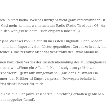
ch TV statt Radio. Welches übrigens nicht ganz verschwunden ist
ger Gast mehr kommt, wenn man das Radio (Radio Tirol oder Ö3) )in
n sich wenigstens beim Essen ersparen möchte :-).
er jähe Wechsel von Sie auf Du im ersten Flugblattl. Dann wieder
ogen und kein Imperativ den Gästen gegenüber. Geradezu kreativ di
lltes s. Das zerzaust nicht das Schriftbild des Firmennamens.
 einen köstlichen Verriss der Fassadenbemalung des Mundinghauses
haben, wie „Wenn ein Affe aufs Kamel steigt, um größer zu
kerbäckers“…(jetzt nur sinngemäß so:) „aus der Hauswand ein
er, der Kritiker ist längst vergessen. Deswegen behalte ich
ss di“-Stil besser für mich.
daß die auf 30er Jahre geschätzte Einrichtung erhalten geblieben
t ein doppelter Genuß.