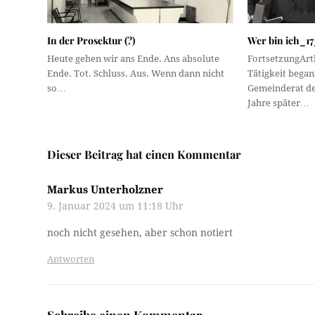
In der Prosektur (?)
Wer bin ich_17
Heute gehen wir ans Ende. Ans absolute
FortsetzungArth
Ende. Tot. Schluss. Aus. Wenn dann nicht
Tätigkeit began
so…
Gemeinderat der
Jahre später…
Dieser Beitrag hat einen Kommentar
Markus Unterholzner
9. Januar 2024 um 11:18 Uhr
noch nicht gesehen, aber schon notiert
Antworten
Schreibe einen Kommentar