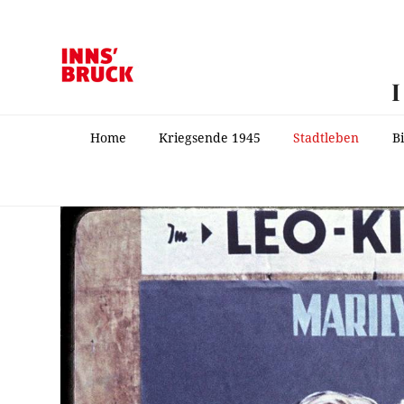
Home
Kriegsende 1945
Stadtleben
B