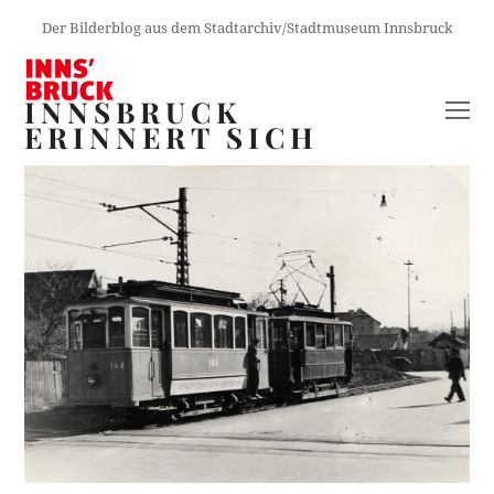
Der Bilderblog aus dem Stadtarchiv/Stadtmuseum Innsbruck
INNSBRUCK
O
ERINNERT SICH
M
M