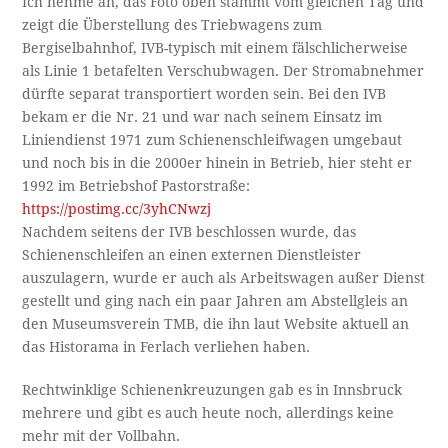
Ich nehme an, das Foto oben stammt vom gleichen Tag und
zeigt die Überstellung des Triebwagens zum
Bergiselbahnhof, IVB-typisch mit einem fälschlicherweise
als Linie 1 betafelten Verschubwagen. Der Stromabnehmer
dürfte separat transportiert worden sein. Bei den IVB
bekam er die Nr. 21 und war nach seinem Einsatz im
Liniendienst 1971 zum Schienenschleifwagen umgebaut
und noch bis in die 2000er hinein in Betrieb, hier steht er
1992 im Betriebshof Pastorstraße:
https://postimg.cc/3yhCNwzj
Nachdem seitens der IVB beschlossen wurde, das
Schienenschleifen an einen externen Dienstleister
auszulagern, wurde er auch als Arbeitswagen außer Dienst
gestellt und ging nach ein paar Jahren am Abstellgleis an
den Museumsverein TMB, die ihn laut Website aktuell an
das Historama in Ferlach verliehen haben.
Rechtwinklige Schienenkreuzungen gab es in Innsbruck
mehrere und gibt es auch heute noch, allerdings keine
mehr mit der Vollbahn.