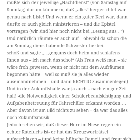
mußte sich der jeweilige „Nachtdienst“ (von Samstag auf
Sonntag) darum kümmern, daß „alles“ hergerichtet war –
genau nach Liste! Und wenn er ein guter Kerl war, dann
durfte er auch gleich ministrieren – und die Epistel
vortragen (wir sind hier noch nicht bei „Lesung aus…“)
Und natürlich räumte er auch auf – obwohl da schon die
am Sonntag diensthabende Schwester herbei-
schoß und sagte „…gengans doch heim und schlafens
Ihnen aus – ich mach das scho!“ (Als Frau weiß man – sie
wäre froh gewesen, wenn er nicht mit dem Aufräumen
begonnen hätte – weil so muß sie ja alles wieder
auseinandnehmen – und dann RICHTIG zusammenlegen)
Und in der Ankunftshalle war ja auch – nach einiger Zeit
halt! -die Notwendigkeit einer Schülerbeaufsichtigung und
Aufgabenbetreuung für Fahrschüler erkannt worden….
Aber davon ist am Bild nichts zu sehen – da war das alles
noch Zukunftsmusik…
Jedoch sehen wir, daß dieser Herr im Nieselregen ein
echter Ratefuchs ist- er hat das Kreuzworträtsel
aufgeschlagen – (und keine hübsche Dame!) und freut sich