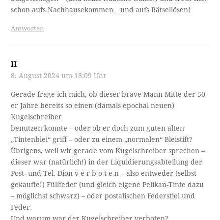
schon aufs Nachhausekommen…und aufs Rätsellösen!
Antworten
H
8. August 2024 um 18:09 Uhr
Gerade frage ich mich, ob dieser brave Mann Mitte der 50-
er Jahre bereits so einen (damals epochal neuen)
Kugelschreiber
benutzen konnte – oder ob er doch zum guten alten
„Tintenblei“ griff – oder zu einem „normalen“ Bleistift?
Übrigens, weil wir gerade vom Kugelschreiber sprechen –
dieser war (natürlich!) in der Liquidierungsabteilung der
Post- und Tel. Dion v e r b o t e n – also entweder (selbst
gekaufte!) Füllfeder (und gleich eigene Pelikan-Tinte dazu
– möglichst schwarz) – oder postalischen Federstiel und
Feder.
Und warum war der Kugelschreiber verboten?