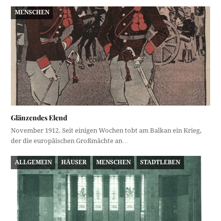
MENSCHEN
Glänzendes Elend
November 1912. Seit einigen Wochen tobt am Balkan ein Krieg,
der die europäischen Großmächte an…
ALLGEMEIN
HÄUSER
MENSCHEN
STADTLEBEN