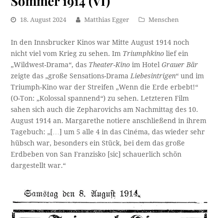
Sommer 1914 (VI)
18. August 2024
Matthias Egger
Menschen
In den Innsbrucker Kinos war Mitte August 1914 noch
nicht viel vom Krieg zu sehen. Im
Triumphkino
lief ein
„Wildwest-Drama“, das
Theater-Kino
im Hotel
Grauer Bär
zeigte das „große Sensations-Drama
Liebesintrigen
“ und im
Triumph-Kino war der Streifen „Wenn die Erde erbebt!“
(O-Ton: „Kolossal spannend“) zu sehen. Letzteren Film
sahen sich auch die Zepharovichs am Nachmittag des 10.
August 1914 an. Margarethe notiere anschließend in ihrem
Tagebuch: „[…] um 5 alle 4 in das Cinéma, das wieder sehr
hübsch war, besonders ein Stück, bei dem das große
Erdbeben von San Franzisko [sic] schauerlich schön
dargestellt war.“