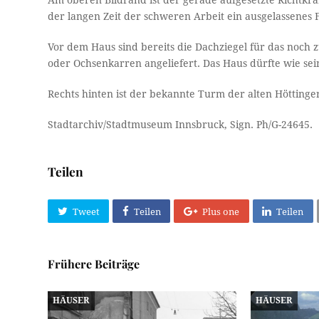
Am oberen Bildrand ist der gerade aufgesetzte Richtk
der langen Zeit der schweren Arbeit ein ausgelassenes F
Vor dem Haus sind bereits die Dachziegel für das noch
oder Ochsenkarren angeliefert. Das Haus dürfte wie se
Rechts hinten ist der bekannte Turm der alten Höttinge
Stadtarchiv/Stadtmuseum Innsbruck, Sign. Ph/G-24645.
Teilen
Tweet
Teilen
Plus one
Teilen
Frühere Beiträge
HÄUSER
HÄUSER