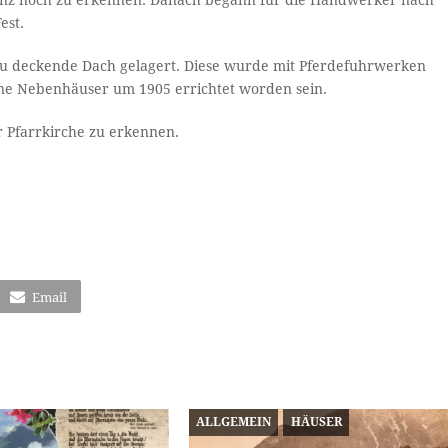
ranz noch zu erkennen. Danach begann für die Handwerker nach
est.
 zu deckende Dach gelagert. Diese wurde mit Pferdefuhrwerken
ine Nebenhäuser um 1905 errichtet worden sein.
r Pfarrkirche zu erkennen.
Email
ALLGEMEIN
HÄUSER