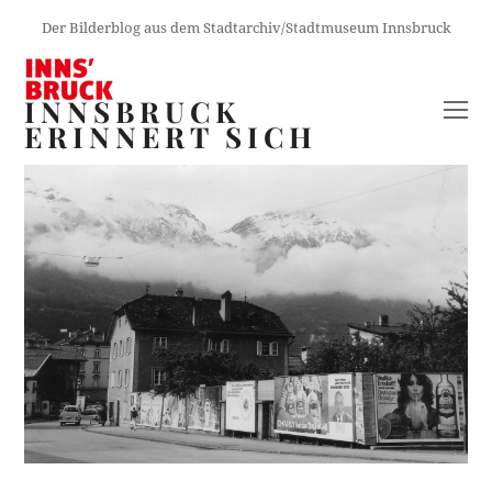
Der Bilderblog aus dem Stadtarchiv/Stadtmuseum Innsbruck
INNSBRUCK
O
ERINNERT SICH
M
M