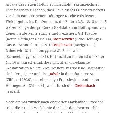
Anlage des neuen Höttinger Friedhofs gekennzeichnet.
Hier ist schön zu sehen, dass Teile dieses Friedhofs bereits
vor dem Bau der neuen Höttinger Kirche existierten.
Weiter geht’s ins Dorfzentrum: die Ziffern 2,3, 12,13 und 15
weisen einige der größeren Gaststätten in Hötting aus, von
denen heute keine einzige mehr existiert: GH Traube
(heute Höttinger Gasse 14),
Stamserwirt
(Ecke Höttinger
Gasse – Schneeburggasse),
Tenglerwirt
(Dorfgasse 6),
Rainerwirt (Schneeburggasse 8), Bärenwirt
(Schneeburggasse 29-31). Fast nicht zu finden ist die Ziffer
Nr. 16 im Kirschental, die mir bisher unbekannte
„Restauration Nairz“. Zwei weitere verflossene Gasthäuser
sind der „Tiger“ und das „
Rössl
“ in der Höttinger Au
(Ziffern 19&20); das ehemalige Freischwimmbad in der
Höttinger Au (Ziffer 21) wird durch den
Gießenbach
gespeist.
Noch einmal zurück nach oben: der Mariahilfer Friedhof
trägt die Nr. 17. Wo könnte der links daneben so schön