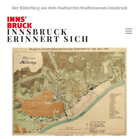
Der Bilderblog aus dem Stadtarchiv/Stadtmuseum Innsbruck
INNSBRUCK
O
ERINNERT SICH
M
M