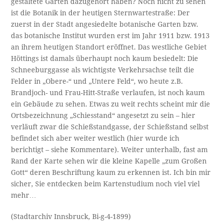
gestaltete Garten dazugehört haben? Noch nicht zu sehen
ist die Botanik in der heutigen Sternwartestraße: Der
zuerst in der Stadt angesiedelte botanische Garten bzw.
das botanische Institut wurden erst im Jahr 1911 bzw. 1913
an ihrem heutigen Standort eröffnet. Das westliche Gebiet
Höttings ist damals überhaupt noch kaum besiedelt: Die
Schneeburggasse als wichtigste Verkehrsachse teilt die
Felder in „Obere-“ und „Untere Feld“, wo heute z.B.
Brandjoch- und Frau-Hitt-Straße verlaufen, ist noch kaum
ein Gebäude zu sehen. Etwas zu weit rechts scheint mir die
Ortsbezeichnung „Schiesstand“ angesetzt zu sein – hier
verläuft zwar die Schießstandgasse, der Schießstand selbst
befindet sich aber weiter westlich (hier wurde ich
berichtigt – siehe Kommentare). Weiter unterhalb, fast am
Rand der Karte sehen wir die kleine Kapelle „zum Großen
Gott“ deren Beschriftung kaum zu erkennen ist. Ich bin mir
sicher, Sie entdecken beim Kartenstudium noch viel viel
mehr…
(Stadtarchiv Innsbruck, Bi-g-4-1899)