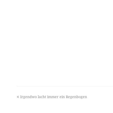
previous
Irgendwo lacht immer ein Regenbogen
post: