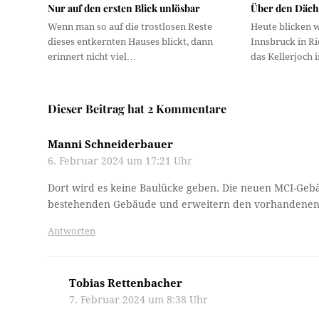
Nur auf den ersten Blick unlösbar
Über den Däc
Wenn man so auf die trostlosen Reste
Heute blicken w
dieses entkernten Hauses blickt, dann
Innsbruck in Ri
erinnert nicht viel…
das Kellerjoch
Dieser Beitrag hat 2 Kommentare
Manni Schneiderbauer
6. Februar 2024 um 17:21 Uhr
Dort wird es keine Baulücke geben. Die neuen MCI-Gebä
bestehenden Gebäude und erweitern den vorhandene
Antworten
Tobias Rettenbacher
7. Februar 2024 um 8:38 Uhr