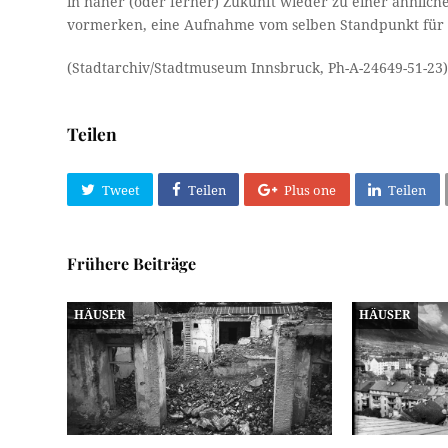
in naher (oder ferner) Zukunft wieder zu einer ähnlic
vormerken, eine Aufnahme vom selben Standpunkt für e
(Stadtarchiv/Stadtmuseum Innsbruck, Ph-A-24649-51-23
Teilen
Tweet
Teilen
Plus one
Teilen
Frühere Beiträge
HÄUSER
HÄUSER