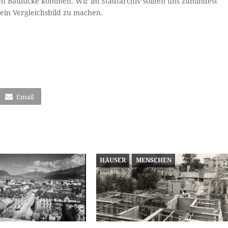
hen Baulücke kommen. Wir im Stadtarchiv sollten uns zumindest
in Vergleichsbild zu machen.
)
Email
HÄUSER
MENSCHEN