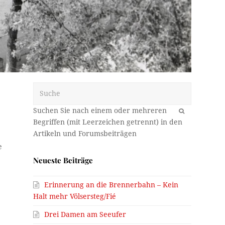
Suche
OK
e
Neueste Beiträge
Erinnerung an die Brennerbahn – Kein
Halt mehr Völsersteg/Fié
Drei Damen am Seeufer