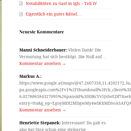
Notabilitäten zu Gast in Igls – Teil IV
Eigentlich ein gutes Rätsel…
Neueste Kommentare
Manni Schneiderbauer:
VIelen Dank! Die
Vermutung hat sich bestätigt. Die Null auf…
Kommentar ansehen →
Markus A.:
https://www.google.at/maps/@47.2607358,11.4202172,3a
pa.googleapis.com%2Fv1%2Fthumbnail%3Fcb_client%
6.027806584327095%26panoid%3DDRcYv5JsIwEDf78aeh
entry=ttu&g_ep=EgoyMDI2MDgwMy4wIKXMDSoASAF
Kommentar ansehen →
Henriette Stepanek:
Interessant! Da gab es
also bei Steg schon eine steinerne…