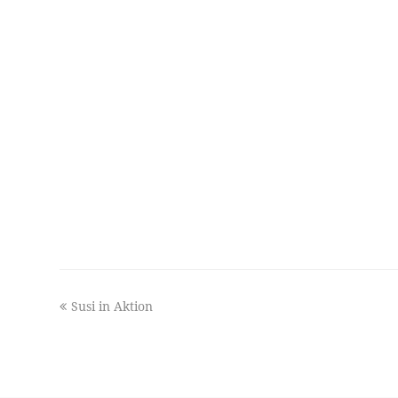
previous
Susi in Aktion
post: