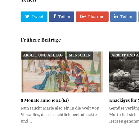
Tweet
Teilen
Plus one
Teilen
Frühere Beiträge
ARBEIT UND ALLTAG
MENSCHEN
ARBEIT UND 
8 Monate anno 1902 (62)
Knackiges für
Nun taucht Marie also ein in die Welt von
Gemüse verläng
Versailles, das sie sichtlich beeindruckte
Motto hat sich
und…
Herzen genomm