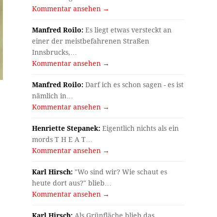
Kommentar ansehen →
Manfred Roilo:
Es liegt etwas versteckt an
einer der meistbefahrenen Straßen
Innsbrucks,…
Kommentar ansehen →
Manfred Roilo:
Darf ich es schon sagen - es ist
nämlich in…
Kommentar ansehen →
Henriette Stepanek:
Eigentlich nichts als ein
mords T H E A T…
Kommentar ansehen →
Karl Hirsch:
"Wo sind wir? Wie schaut es
heute dort aus?" blieb…
Kommentar ansehen →
Karl Hirsch:
Als Grünfläche blieb das