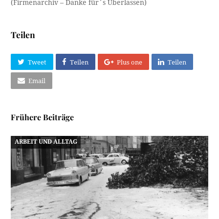
(Firmenarchiv – Danke für´s Überlassen)
Teilen
Tweet
Teilen
Plus one
Teilen
Email
Frühere Beiträge
ARBEIT UND ALLTAG