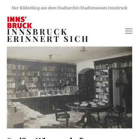
Der Bilderblog aus dem Stadtarchiv/Stadtmuseum Innsbruck
INNSBRUCK
O
ERINNERT SICH
M
M