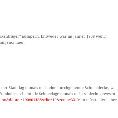
alkenträger“ ausapern. Entweder war im Jänner 1908 wenig
s aufgenommen.
in der Stadt lag damals noch eine durchgehende Schneedecke, was
 Zumindest scheint die Schneelage damals nicht schlecht gewesen
aid=ibn&datum=19080118&seite=10&zoom=33
. Man müsste dem aber