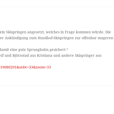
ein Skispringen angesetzt, welches in Frage kommen würde. Die
der Ankündigung zum Husslhof-Skispringen zur offenbar mageren
, damit eine gute Sprungbahn gesichert.“
if und Björnstad aus Kristiana und andere Skispringer aus
um=19080201&seite=33&zoom=33
: