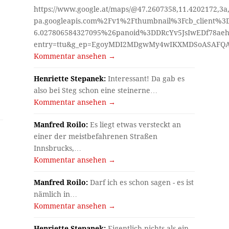
https://www.google.at/maps/@47.2607358,11.4202172,3a
pa.googleapis.com%2Fv1%2Fthumbnail%3Fcb_client%
6.027806584327095%26panoid%3DDRcYv5JsIwEDf78aeh
entry=ttu&g_ep=EgoyMDI2MDgwMy4wIKXMDSoASAF
Kommentar ansehen →
Henriette Stepanek:
Interessant! Da gab es
also bei Steg schon eine steinerne…
Kommentar ansehen →
Manfred Roilo:
Es liegt etwas versteckt an
einer der meistbefahrenen Straßen
Innsbrucks,…
Kommentar ansehen →
Manfred Roilo:
Darf ich es schon sagen - es ist
nämlich in…
Kommentar ansehen →
Henriette Stepanek:
Eigentlich nichts als ein