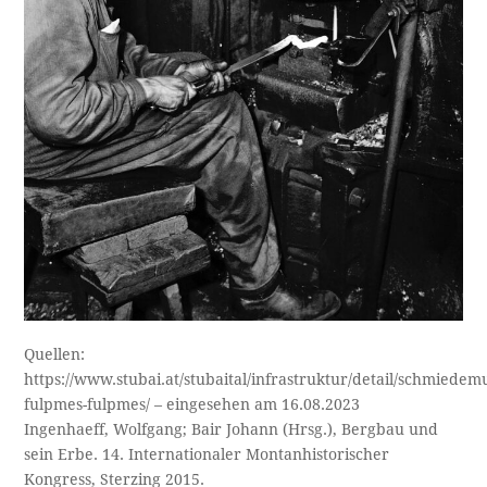
Quellen:
https://www.stubai.at/stubaital/infrastruktur/detail/schmiede
fulpmes-fulpmes/ – eingesehen am 16.08.2023
Ingenhaeff, Wolfgang; Bair Johann (Hrsg.), Bergbau und
sein Erbe. 14. Internationaler Montanhistorischer
Kongress, Sterzing 2015.