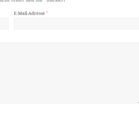
liche Felder sind mit
markiert
E-Mail-Adresse
*