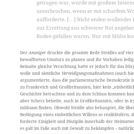
getragen war, wurde mit großem Interess
unterbrochen, wenn er mit scharfem Wor
aufforderte. […] Nicht enden wollender
zur Errettung aus schwerer Not angeben
Boden gefallen waren. Nur mit Mühe kon
Der
Anzeiger
druckte die gesamte Rede Steidles auf vier
bewaffneten Umsturz zu planen und ihr Vorhaben ledig
Beinahe gleiche Verachtung hatte er jedoch für das bü
wolle und sämtliche
Verteidigungs
maßnahmen (auch hier
argumentierte, dass die parlamentarische Demokratie in
zu Frankreich und Großbritannien, hier kein „einheitlic
Geschichte betrachten und zu dem Schluss kommen kann, d
aber Scherz beiseite, auch in Großbritannien, oder in 
mühsam finden. Obwohl Steidle also behauptet, die liber
Bedingung eines einheitlichen Willens so realitätsfern, d
forderte Einigkeit und Disziplin innerhalb der Heimat
es galt im Falle auch mit Gewalt zu bekämpfen – natürli