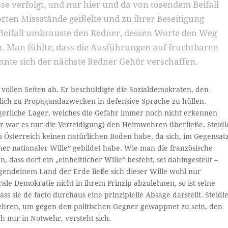
e verfolgt, und nur hier und da von tosendem Beifall
ten Missstände geißelte und zu ihrer Beseitigung
 Beifall umbrauste den Redner, dessen Worte den Weg
. Man fühlte, dass die Ausführungen auf fruchtbaren
nte sich der nächste Redner Gehör verschaffen.
 vollen Seiten ab. Er beschuldigte die Sozialdemokraten, den
lich zu Propagandazwecken in defensive Sprache zu hüllen.
rgerliche Lager, welches die Gefahr immer noch nicht erkennen
 war es nur die Verteidigung) den Heimwehren überließe. Steidl
 Österreich keinen natürlichen Boden habe, da sich, im Gegensat
her nationaler Wille“ gebildet habe. Wie man die französische
ass dort ein „einheitlicher Wille“ besteht, sei dahingestellt –
irgendeinem Land der Erde ließe sich dieser Wille wohl nur
ale Demokratie nicht in ihrem Prinzip abzulehnen, so ist seine
ass sie de facto durchaus eine prinzipielle Absage darstellt. Steidl
wehren, um gegen den politischen Gegner gewappnet zu sein, den
ch nur in Notwehr, versteht sich.