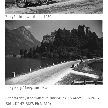
Burg Lichtenwerth um 1950
Burg Kropfsberg um 1930
(Stadtarchiv/Stadtmuseum Innsbruck, Bi-k-652_23, KRNE-
6361, KRNE-6827, Ph-31330)