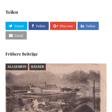
Teilen
Tweet
Teilen
Plus one
Teilen
Email
Frühere Beiträge
ALLGEMEIN
HÄUSER