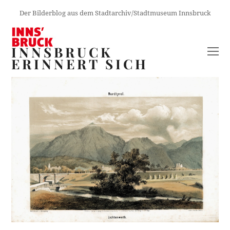
Der Bilderblog aus dem Stadtarchiv/Stadtmuseum Innsbruck
INNSBRUCK
O
ERINNERT SICH
M
M