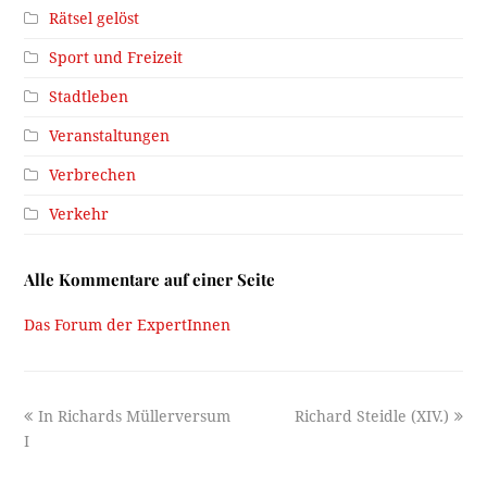
Rätsel gelöst
Sport und Freizeit
Stadtleben
Veranstaltungen
Verbrechen
Verkehr
Alle Kommentare auf einer Seite
Das Forum der ExpertInnen
previous
next
In Richards Müllerversum
Richard Steidle (XIV.)
post:
post:
I