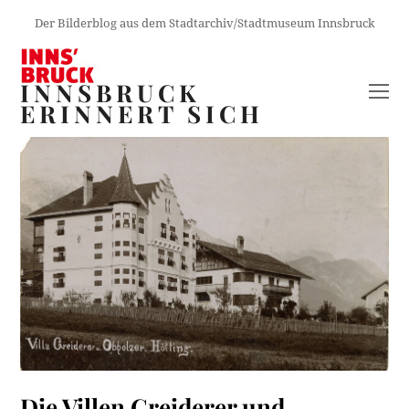
Der Bilderblog aus dem Stadtarchiv/Stadtmuseum Innsbruck
INNSBRUCK
O
ERINNERT SICH
M
M
Die Villen Greiderer und