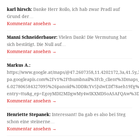
karl hirsch:
Danke Herr Roilo, ich hab zwar Pradl auf
Grund der…
Kommentar ansehen →
Manni Schneiderbauer:
VIelen Dank! Die Vermutung hat
sich bestätigt. Die Null auf…
Kommentar ansehen →
Markus A.:
https://www.google.at/maps/@47.2607358,11.4202172,3a,41.5y
pa.googleapis.com%2Fv1%2Fthumbnail%3Fcb_client%3Dmap
6.027806584327095%26panoid%3DDRcYv5JsIwEDf78aeh19Fg%
entry=ttu&g_ep=EgoyMDI2MDgwMy4wIKXMDSoASAFQAw%3
Kommentar ansehen →
Henriette Stepanek:
Interessant! Da gab es also bei Steg
schon eine steinerne…
Kommentar ansehen →