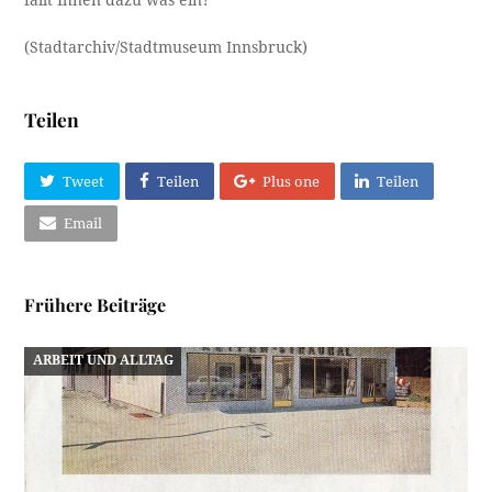
fällt Ihnen dazu was ein?
(Stadtarchiv/Stadtmuseum Innsbruck)
Teilen
Tweet
Teilen
Plus one
Teilen
Email
Frühere Beiträge
ARBEIT UND ALLTAG