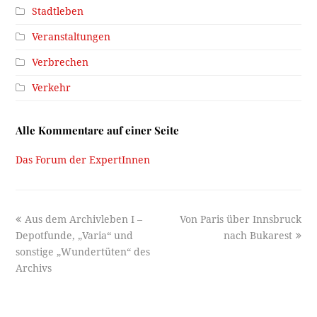
Stadtleben
Veranstaltungen
Verbrechen
Verkehr
Alle Kommentare auf einer Seite
Das Forum der ExpertInnen
previous
next
Aus dem Archivleben I –
Von Paris über Innsbruck
post:
post:
Depotfunde, „Varia“ und
nach Bukarest
sonstige „Wundertüten“ des
Archivs