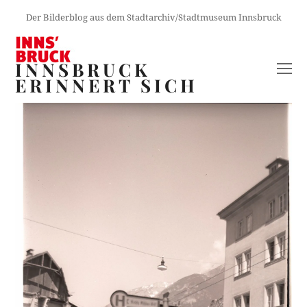
Der Bilderblog aus dem Stadtarchiv/Stadtmuseum Innsbruck
INNSBRUCK
O
ERINNERT SICH
M
M