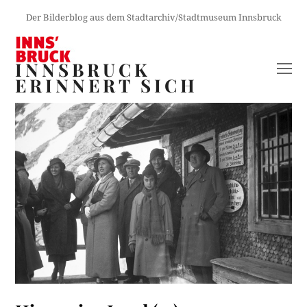
Der Bilderblog aus dem Stadtarchiv/Stadtmuseum Innsbruck
INNSBRUCK
O
ERINNERT SICH
M
M