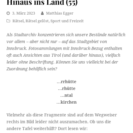
Hinaus ins Land (55)
3. März 2023
Matthias Egger
Rätsel
,
Rätsel gelöst
,
Sport und Freizeit
A
ls Stadtarchiv konzentrieren sich unsere Bestände natürlich
vor allem – aber nicht nur – auf das Stadtgebiet von
Innsbruck. Fotosammlungen mit Innsbruck-Bezug enthalten
oft auch Ansichten aus Tirol (und darüber hinaus), vielfach
leider ohne Beschriftung. Können Sie uns vielleicht bei der
Zuordnung behilflich sein?
…rrhütte
…rhütte
…ntal
…kirchen
Vielmehr als diese Fragmente sind auf dem Wegweiser
rechts im Bild leider nicht auszumachen. Ob uns die
andere Tafel weiterhilft? Dort lesen wir: