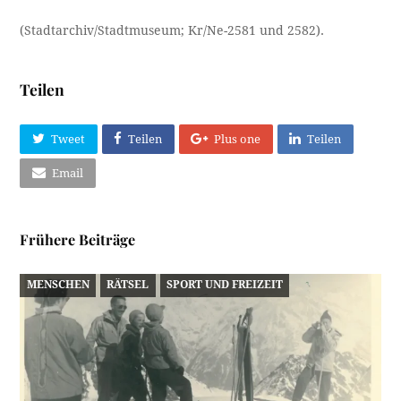
(Stadtarchiv/Stadtmuseum; Kr/Ne-2581 und 2582).
Teilen
Tweet
Teilen
Plus one
Teilen
Email
Frühere Beiträge
MENSCHEN
RÄTSEL
SPORT UND FREIZEIT