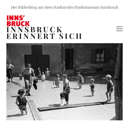
Der Bilderblog aus dem Stadtarchiv/Stadtmuseum Innsbruck
INNSBRUCK
O
ERINNERT SICH
M
M