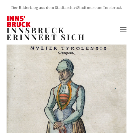
Der Bilderblog aus dem Stadtarchiv/Stadtmuseum Innsbruck
INNSBRUCK
O
ERINNERT SICH
M
M