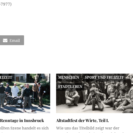
-7977)
Email
EIZEIT
MENSCHEN
SPORT UND FREIZEIT
STADTLEBEN
 Renntage in Innsbruck
Altstadtfest der Wirte, Teil I.
ellten Szene handelt es sich
Wie uns das Titelbild zeigt war der