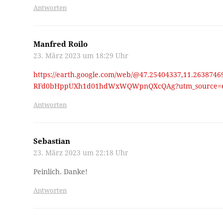
Antworten
Manfred Roilo
23. März 2023 um 18:29 Uhr
https://earth.google.com/web/@47.25404337,11.26387469
RFd0bHppUXh1d01hdWxWQWpnQXcQAg?utm_source=ea
Antworten
Sebastian
23. März 2023 um 22:18 Uhr
Peinlich. Danke!
Antworten