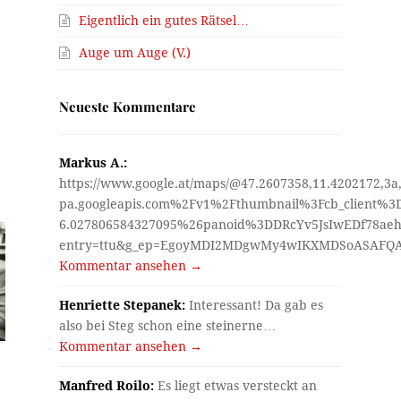
Eigentlich ein gutes Rätsel…
Auge um Auge (V.)
Neueste Kommentare
Markus A.:
https://www.google.at/maps/@47.2607358,11.4202172,3a
pa.googleapis.com%2Fv1%2Fthumbnail%3Fcb_client%
6.027806584327095%26panoid%3DDRcYv5JsIwEDf78aeh
entry=ttu&g_ep=EgoyMDI2MDgwMy4wIKXMDSoASAF
Kommentar ansehen →
Henriette Stepanek:
Interessant! Da gab es
also bei Steg schon eine steinerne…
Kommentar ansehen →
Manfred Roilo:
Es liegt etwas versteckt an