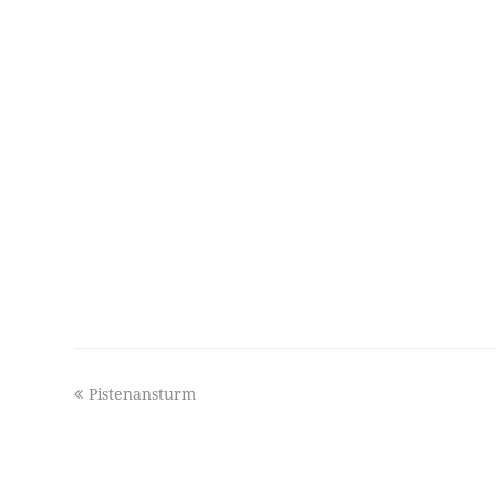
previous
Pistenansturm
post: