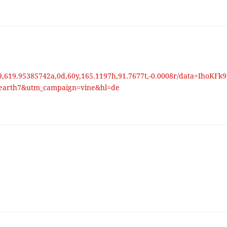
,619.95385742a,0d,60y,165.1197h,91.7677t,-0.0008r/data=IhoKFk9
rth7&utm_campaign=vine&hl=de