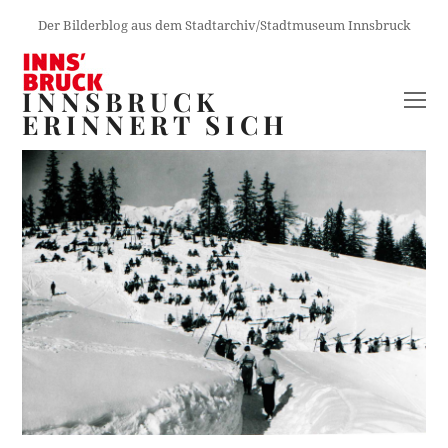
Der Bilderblog aus dem Stadtarchiv/Stadtmuseum Innsbruck
INNSBRUCK
O
ERINNERT SICH
M
M