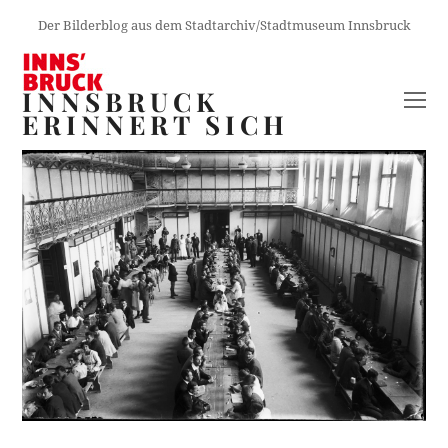
Der Bilderblog aus dem Stadtarchiv/Stadtmuseum Innsbruck
INNSBRUCK
O
ERINNERT SICH
M
M