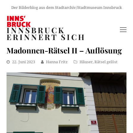
Der Bilderblog aus dem Stadtarchiv/Stadtmuseum Innsbruck
INNSBRUCK
O
ERINNERT SICH
M
M
Madonnen-Rätsel II – Auflösung
22. Juni 2023
Hanna Fritz
Häuser
,
Rätsel gelöst