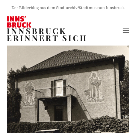
Der Bilderblog aus dem Stadtarchiv/Stadtmuseum Innsbruck
INNSBRUCK
O
ERINNERT SICH
M
M