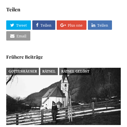
Teilen
Tweet
Teilen
Plus one
Teilen
Email
Frühere Beiträge
GOTTESHÄUSER
RÄTSEL
RÄTSEL GELÖST