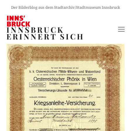
Der Bilderblog aus dem Stadtarchiv/Stadtmuseum Innsbruck
INNSBRUCK
O
ERINNERT SICH
M
M