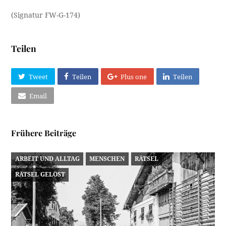
(Signatur FW-G-174)
Teilen
Tweet
Teilen
Plus one
Teilen
Email
Frühere Beiträge
ARBEIT UND ALLTAG
MENSCHEN
RÄTSEL
RÄTSEL GELÖST