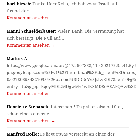
karl hirsch:
Danke Herr Roilo, ich hab zwar Pradl auf
Grund der…
Kommentar ansehen →
Manni Schneiderbauer:
VIelen Dank! Die Vermutung hat
sich bestätigt. Die Null auf…
Kommentar ansehen →
Markus A.:
https://www.google.at/maps/@47.2607358,11.4202172,3a,41.5y
pa.googleapis.com%2Fv1%2Fthumbnail%3Fcb_client%3Dmap
6.027806584327095%26panoid%3DDRcYv5JsIwEDf78aeh19Fg%
entry=ttu&g_ep=EgoyMDI2MDgwMy4wIKXMDSoASAFQAw%3
Kommentar ansehen →
Henriette Stepanek:
Interessant! Da gab es also bei Steg
schon eine steinerne…
Kommentar ansehen →
Manfred Roilo:
Es liegt etwas versteckt an einer der