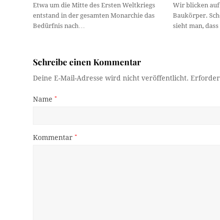
Etwa um die Mitte des Ersten Weltkriegs
Wir blicken au
entstand in der gesamten Monarchie das
Baukörper. Scho
Bedürfnis nach…
sieht man, das
Schreibe einen Kommentar
Deine E-Mail-Adresse wird nicht veröffentlicht.
Erforder
Name
*
Kommentar
*