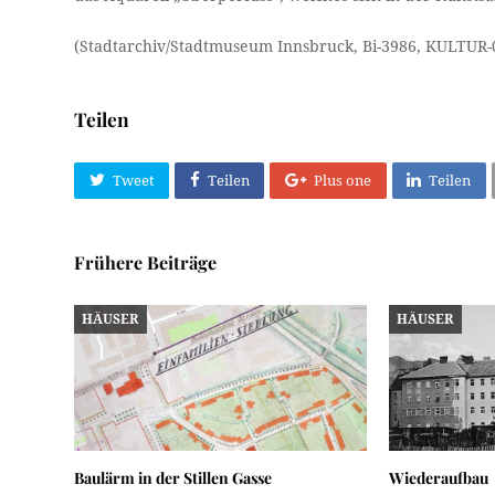
(Stadtarchiv/Stadtmuseum Innsbruck, Bi-3986, KULTUR-
Teilen
Tweet
Teilen
Plus one
Teilen
Frühere Beiträge
HÄUSER
HÄUSER
Baulärm in der Stillen Gasse
Wiederaufbau