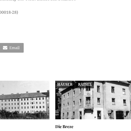
00018-28)
Email
HÄUSER
RÄTSEL
Die Breze