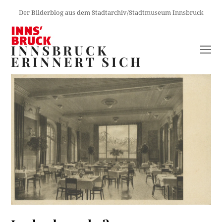
Der Bilderblog aus dem Stadtarchiv/Stadtmuseum Innsbruck
INNSBRUCK
O
ERINNERT SICH
M
M