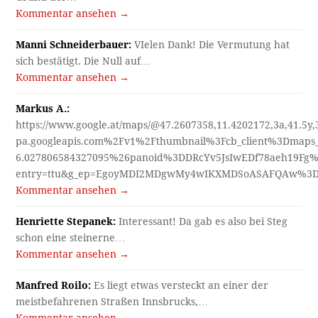
Kommentar ansehen →
Manni Schneiderbauer:
VIelen Dank! Die Vermutung hat
sich bestätigt. Die Null auf…
Kommentar ansehen →
Markus A.:
https://www.google.at/maps/@47.2607358,11.4202172,3a,41.5y
pa.googleapis.com%2Fv1%2Fthumbnail%3Fcb_client%3Dmap
6.027806584327095%26panoid%3DDRcYv5JsIwEDf78aeh19Fg%
entry=ttu&g_ep=EgoyMDI2MDgwMy4wIKXMDSoASAFQAw%3
Kommentar ansehen →
Henriette Stepanek:
Interessant! Da gab es also bei Steg
schon eine steinerne…
Kommentar ansehen →
Manfred Roilo:
Es liegt etwas versteckt an einer der
meistbefahrenen Straßen Innsbrucks,…