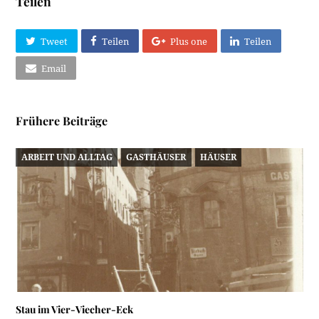
Teilen
Tweet
Teilen
Plus one
Teilen
Email
Frühere Beiträge
ARBEIT UND ALLTAG
GASTHÄUSER
HÄUSER
Stau im Vier-Viecher-Eck