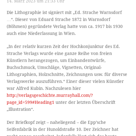
14. März 2023 um 21:33 Uhr
Die Lithographie ist signiert mit „Ed. Strache Warnsdorf
…“. Dieser von Eduard Strache 1872 in Warnsdorf
(Böhmen) gegründete Verlag hatte von ca. 1917 bis 1930
auch eine Niederlassung in Wien.
„In der relativ kurzen Zeit der Hochkonjunktur des Ed.
Strache Verlags wurde eine ganze Reihe von freien
Künstlern herangezogen, um Einbandentwürfe,
Buchschmuck, Umschläge, Vignetten, Original-
Lithographien, Holzschnitte, Zeichnungen usw. für diverse
Verlagswerke auszuführen.“ Einer dieser vielen Künstler
war Alfred Kubin. Nachzulesen hier
http://verlagsgeschichte.murrayhall.com/?
page_id=599#Heading1
unter der letzten Überschrift
„Illustration“.
Der Briefkopf zeigt – naheliegend – die Epp’sche
Seifenfabrik in der Hunoldstraße 10. Der Zeichner hat