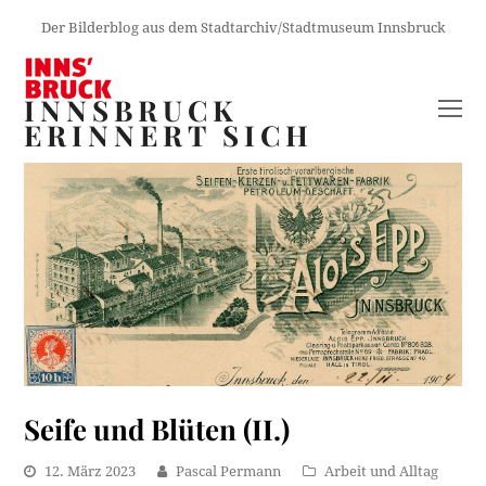
Der Bilderblog aus dem Stadtarchiv/Stadtmuseum Innsbruck
INNSBRUCK
O
ERINNERT SICH
M
M
Seife und Blüten (II.)
12. März 2023
Pascal Permann
Arbeit und Alltag