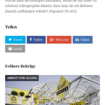
würde man Rechnungen einzahlen, wenn sie mit einer so
schönen Lithographie kämen, dass man sie am liebsten
danach aufhängen würde? (Signatur Fir-452)
Teilen
Tweet
Teilen
Plus one
Teilen
Email
Frühere Beiträge
ARBEIT UND ALLTAG