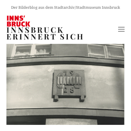
Der Bilderblog aus dem Stadtarchiv/Stadtmuseum Innsbruck
INNSBRUCK
O
ERINNERT SICH
M
M