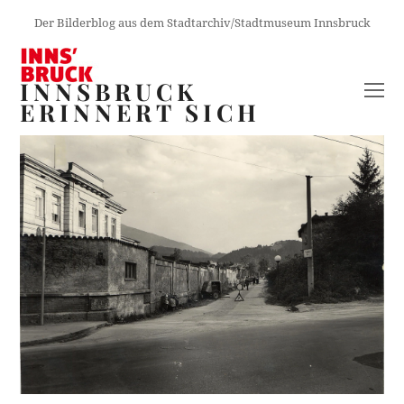
Der Bilderblog aus dem Stadtarchiv/Stadtmuseum Innsbruck
INNSBRUCK
O
ERINNERT SICH
M
M