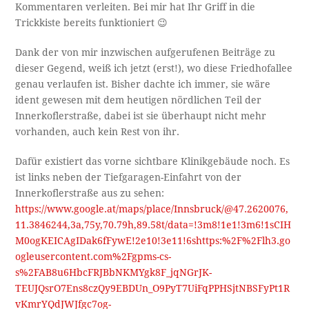
Kommentaren verleiten. Bei mir hat Ihr Griff in die
Trickkiste bereits funktioniert 😉
Dank der von mir inzwischen aufgerufenen Beiträge zu
dieser Gegend, weiß ich jetzt (erst!), wo diese Friedhofallee
genau verlaufen ist. Bisher dachte ich immer, sie wäre
ident gewesen mit dem heutigen nördlichen Teil der
Innerkoflerstraße, dabei ist sie überhaupt nicht mehr
vorhanden, auch kein Rest von ihr.
Dafür existiert das vorne sichtbare Klinikgebäude noch. Es
ist links neben der Tiefgaragen-Einfahrt von der
Innerkoflerstraße aus zu sehen:
https://www.google.at/maps/place/Innsbruck/@47.2620076,
11.3846244,3a,75y,70.79h,89.58t/data=!3m8!1e1!3m6!1sCIH
M0ogKEICAgIDak6fFywE!2e10!3e11!6shttps:%2F%2Flh3.go
ogleusercontent.com%2Fgpms-cs-
s%2FAB8u6HbcFRJBbNKMYgk8F_jqNGrJK-
TEUJQsrO7Ens8czQy9EBDUn_O9PyT7UiFqPPHSjtNBSFyPt1R
vKmrYQdJWJfgc7og-