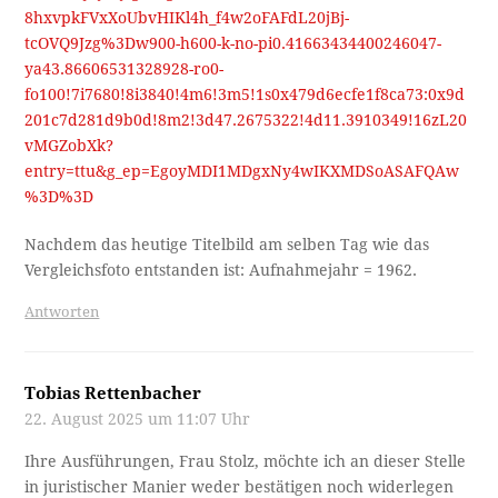
8hxvpkFVxXoUbvHIKl4h_f4w2oFAFdL20jBj-
tcOVQ9Jzg%3Dw900-h600-k-no-pi0.41663434400246047-
ya43.86606531328928-ro0-
fo100!7i7680!8i3840!4m6!3m5!1s0x479d6ecfe1f8ca73:0x9d
201c7d281d9b0d!8m2!3d47.2675322!4d11.3910349!16zL20
vMGZobXk?
entry=ttu&g_ep=EgoyMDI1MDgxNy4wIKXMDSoASAFQAw
%3D%3D
Nachdem das heutige Titelbild am selben Tag wie das
Vergleichsfoto entstanden ist: Aufnahmejahr = 1962.
Antworten
Tobias Rettenbacher
22. August 2025 um 11:07 Uhr
Ihre Ausführungen, Frau Stolz, möchte ich an dieser Stelle
in juristischer Manier weder bestätigen noch widerlegen