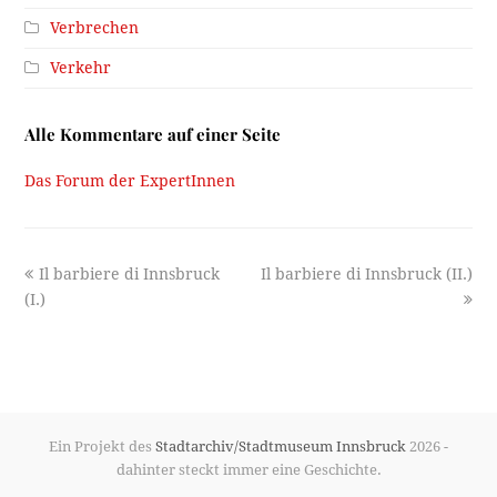
Verbrechen
Verkehr
Alle Kommentare auf einer Seite
Das Forum der ExpertInnen
previous
next
Il barbiere di Innsbruck
Il barbiere di Innsbruck (II.)
post:
post:
(I.)
Ein Projekt des
Stadtarchiv/Stadtmuseum Innsbruck
2026 -
dahinter steckt immer eine Geschichte.