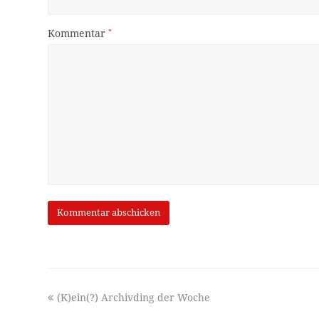
Kommentar
*
previous
(K)ein(?) Archivding der Woche
post: