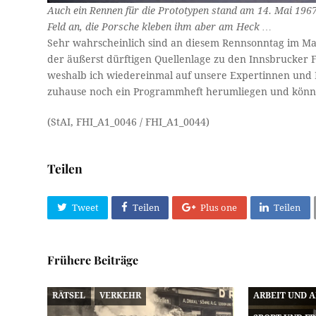
Auch ein Rennen für die Prototypen stand am 14. Mai 196
Feld an, die Porsche kleben ihm aber am Heck …
Sehr wahrscheinlich sind an diesem Rennsonntag im Ma
der äußerst dürftigen Quellenlage zu den Innsbrucker Fl
weshalb ich wiedereinmal auf unsere Expertinnen und Ex
zuhause noch ein Programmheft herumliegen und könn
(StAI, FHI_A1_0046 / FHI_A1_0044)
Teilen
Tweet
Teilen
Plus one
Teilen
Frühere Beiträge
RÄTSEL
VERKEHR
ARBEIT UND 