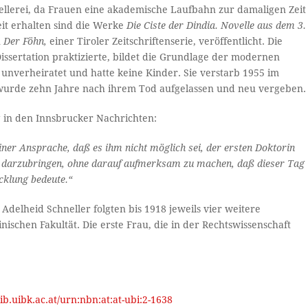
ellerei, da Frauen eine akademische Laufbahn zur damaligen Zeit
eit erhalten sind die Werke
Die Ciste der Dindia. Novelle aus dem 3.
n
Der Föhn,
einer Tiroler Zeitschriftenserie, veröffentlicht. Die
Dissertation praktizierte, bildet die Grundlage der modernen
 unverheiratet und hatte keine Kinder. Sie verstarb 1955 im
wurde zehn Jahre nach ihrem Tod aufgelassen und neu vergeben.
 in den Innsbrucker Nachrichten:
einer Ansprache, daß es ihm nicht möglich sei, der ersten Doktorin
h darzubringen, ohne darauf aufmerksam zu machen, daß dieser Tag
cklung bedeute.“
Adelheid Schneller folgten bis 1918 jeweils vier weitere
ischen Fakultät. Die erste Frau, die in der Rechtswissenschaft
glib.uibk.ac.at/urn:nbn:at:at-ubi:2-1638