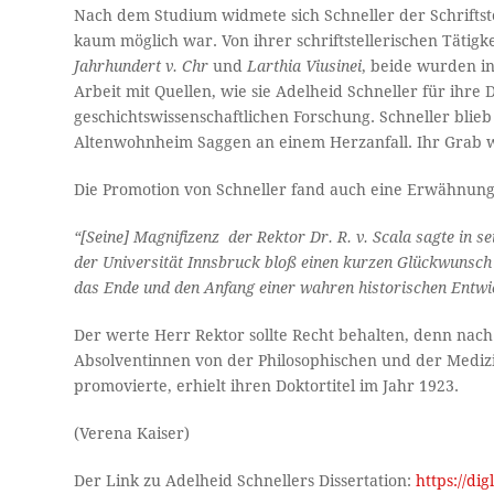
Nach dem Studium widmete sich Schneller der Schriftst
kaum möglich war. Von ihrer schriftstellerischen Tätigk
Jahrhundert v. Chr
und
Larthia Viusinei
, beide wurden i
Arbeit mit Quellen, wie sie Adelheid Schneller für ihre 
geschichtswissenschaftlichen Forschung. Schneller blieb
Altenwohnheim Saggen an einem Herzanfall. Ihr Grab 
Die Promotion von Schneller fand auch eine Erwähnung
“[Seine] Magnifizenz der Rektor Dr. R. v. Scala sagte in s
der Universität Innsbruck bloß einen kurzen Glückwunsc
das Ende und den Anfang einer wahren historischen Entwi
Der werte Herr Rektor sollte Recht behalten, denn nach 
Absolventinnen von der Philosophischen und der Medizin
promovierte, erhielt ihren Doktortitel im Jahr 1923.
(Verena Kaiser)
Der Link zu Adelheid Schnellers Dissertation:
https://di