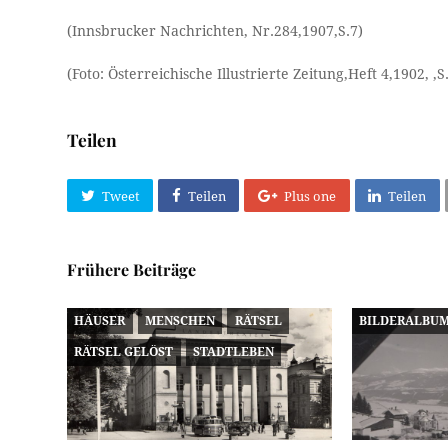
(Innsbrucker Nachrichten, Nr.284,1907,S.7)
(Foto: Österreichische Illustrierte Zeitung,Heft 4,1902, ,S
Teilen
Tweet
Teilen
Plus one
Teilen
Frühere Beiträge
HÄUSER
MENSCHEN
RÄTSEL
BILDERALBU
RÄTSEL GELÖST
STADTLEBEN