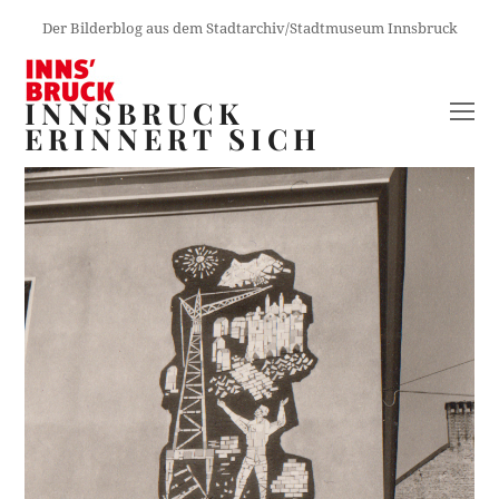
Der Bilderblog aus dem Stadtarchiv/Stadtmuseum Innsbruck
INNSBRUCK
O
ERINNERT SICH
M
M