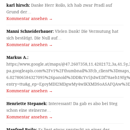
karl hirsch:
Danke Herr Roilo, ich hab zwar Pradl auf
Grund der…
Kommentar ansehen →
Manni Schneiderbauer:
VIelen Dank! Die Vermutung hat
sich bestätigt. Die Null auf…
Kommentar ansehen →
Markus A.:
https://www.google.at/maps/@47.2607358,11.4202172,3a,41.5y
pa.googleapis.com%2Fv1%2Fthumbnail%3Fcb_client%3Dmap
6.027806584327095%26panoid%3DDRcYv5JsIwEDf78aeh19Fg%
entry=ttu&g_ep=EgoyMDI2MDgwMy4wIKXMDSoASAFQAw%3
Kommentar ansehen →
Henriette Stepanek:
Interessant! Da gab es also bei Steg
schon eine steinerne…
Kommentar ansehen →
Manfred Roilo:
Es liegt etwas versteckt an einer der