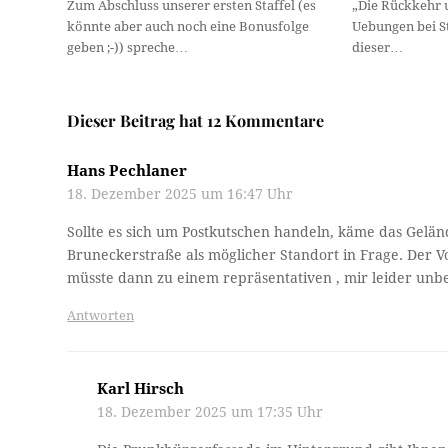
Zum Abschluss unserer ersten Staffel (es
„Die Rückkehr 
könnte aber auch noch eine Bonusfolge
Uebungen bei St
geben ;-)) spreche…
dieser…
Dieser Beitrag hat 12 Kommentare
Hans Pechlaner
18. Dezember 2025 um 16:47 Uhr
Sollte es sich um Postkutschen handeln, käme das Gel
Bruneckerstraße als möglicher Standort in Frage. Der 
müsste dann zu einem repräsentativen , mir leider un
Antworten
Karl Hirsch
18. Dezember 2025 um 17:35 Uhr