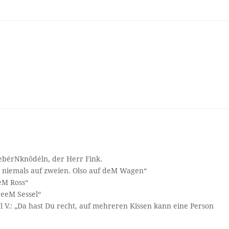
 LebérNknödéln, der Herr Fink.
, niemals auf zweien. Olso auf deM Wagen“
deM Ross“
deeeM Sessel“
l V.: „Da hast Du recht, auf mehreren Kissen kann eine Person