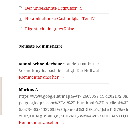
Der unbekannte Erdrutsch (1)
Notabilitäten zu Gast in Igls – Teil IV
Eigentlich ein gutes Rätsel…
Neueste Kommentare
Manni Schneiderbauer:
VIelen Dank! Die
Vermutung hat sich bestätigt. Die Null auf…
Kommentar ansehen →
Markus A.:
https://www.google.at/maps/@47.2607358,11.4202172,3a
pa.googleapis.com%2Fv1%2Fthumbnail%3Fcb_client%
6.027806584327095%26panoid%3DDRcYv5JsIwEDf78aeh
entry=ttu&g_ep=EgoyMDI2MDgwMy4wIKXMDSoASAF
Kommentar ansehen →