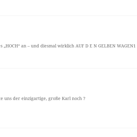
hes „HOCH“ an – und diesmal wirklich AUF D E N GELBEN WAGEN1
e uns der einzigartige, große Karl noch ?