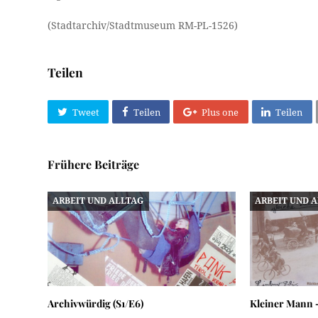
(Stadtarchiv/Stadtmuseum RM-PL-1526)
Teilen
Tweet
Teilen
Plus one
Teilen
Frühere Beiträge
ARBEIT UND ALLTAG
ARBEIT UND 
Archivwürdig (S1/E6)
Kleiner Mann 