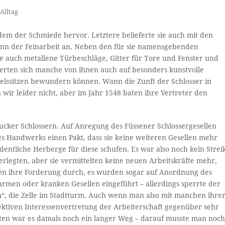
Alltag
dem der Schmiede hervor. Letztere belieferte sie auch mit den
ann der Feinarbeit an. Neben den für sie namensgebenden
ie auch metallene Türbeschläge, Gitter für Tore und Fenster und
ierten sich manche von ihnen auch auf besonders kunstvolle
Adelssitzen bewundern können. Wann die Zunft der Schlosser in
ir leider nicht, aber im Jahr 1548 baten ihre Vertreter den
rucker Schlossern. Auf Anregung des Füssener Schlossergesellen
es Handwerks einen Pakt, dass sie keine weiteren Gesellen mehr
rdentliche Herberge für diese schufen. Es war also noch kein Strei
ederlegten, aber sie vermittelten keine neuen Arbeitskräfte mehr,
ten ihre Forderung durch, es wurden sogar auf Anordnung des
armen oder kranken Gesellen eingeführt – allerdings sperrte der
rin“, die Zelle im Stadtturm. Auch wenn man also mit manchen ihre
ektiven Interessenvertretung der Arbeiterschaft gegenüber sehr
ften war es damals noch ein langer Weg – darauf musste man noc