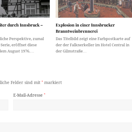
iter durch Innsbruck –
Explosion in einer Innsbrucker
Branntweinbrennerei
iche Perspektive, zumal
Das Titelbild zeigt eine Farbpostkarte auf
 Serie, eröffnet diese
der der Falknerkeller im Hotel Central in
dem August 1976.…
der Gilmstraße…
liche Felder sind mit
*
markiert
E-Mail-Adresse
*