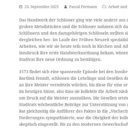
23. September 2025
Pascal Permann
Arbeit und 
Das Handwerk der Schlosser ging wie viele andere aus 
groben Metallstücken und die Schlosser nahmen sich d
Schlössern und den dazugehörigen Schlüsseln stellten s
dergleichen her. Im Laufe der Frühen Neuzeit spezialis
Arbeiten, wie wir sie heute teils noch in Kirchen und 
Innsbruck ihre erste Handwerksordnung bekam, wissen w
Stadtrat ihre neue Ordnung zu bestätigen.
1573 findet sich eine spannende Episode bei den Innsb
Bartlmä Fenndt, schlossen die Lehrlinge und Gesellen d
an ihre Meister vermitteln würden, bis diese für eine o
im heutigen Sinne, also dass sie kollektiv die Arbeit ni
um Druck auf die Meister auszuüben. Die Gesellen setz
Stadtrats wöchentliche Beiträge zur Unterstützung von 
Rat gleichzeitig die Anführer des Paktes in die „Vische
Forderungen sympathisierte, war die Obrigkeit der koll
skeptisch eingestellt. Bis zu den modernen Gewerkscha