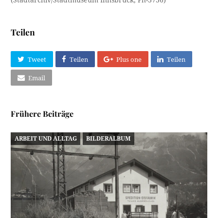
(Stadtarchiv/Stadtmuseum Innsbruck; Ph-3736)
Teilen
Tweet
Teilen
Plus one
Teilen
Email
Frühere Beiträge
ARBEIT UND ALLTAG
BILDERALBUM