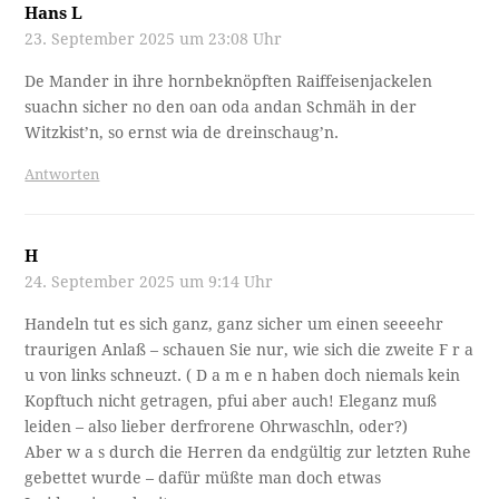
Hans L
23. September 2025 um 23:08 Uhr
De Mander in ihre hornbeknöpften Raiffeisenjackelen
suachn sicher no den oan oda andan Schmäh in der
Witzkist’n, so ernst wia de dreinschaug’n.
Antworten
H
24. September 2025 um 9:14 Uhr
Handeln tut es sich ganz, ganz sicher um einen seeeehr
traurigen Anlaß – schauen Sie nur, wie sich die zweite F r a
u von links schneuzt. ( D a m e n haben doch niemals kein
Kopftuch nicht getragen, pfui aber auch! Eleganz muß
leiden – also lieber derfrorene Ohrwaschln, oder?)
Aber w a s durch die Herren da endgültig zur letzten Ruhe
gebettet wurde – dafür müßte man doch etwas