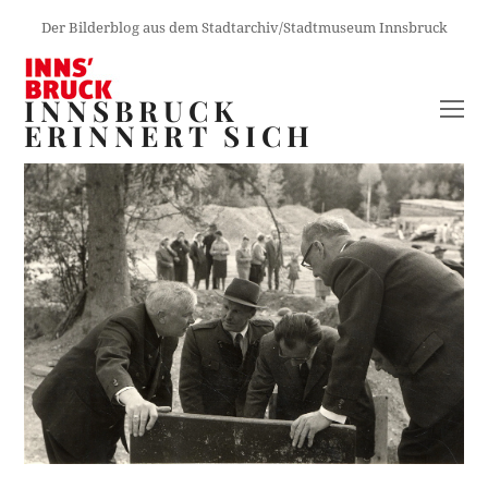
Der Bilderblog aus dem Stadtarchiv/Stadtmuseum Innsbruck
INNSBRUCK
O
ERINNERT SICH
M
M