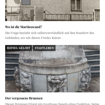
Wo ist die Martinswand?
Die Frage bezieht sich selbstverständlich auf den Standort des
Gebäudes, wo wir dieses Fresko Kaiser…
RÄTSEL GELÖST
STADTLEBEN
Der vergessene Brunnen
Dieser Brunnen fristet ein trostloses Dasein ohne Funktion. Seine