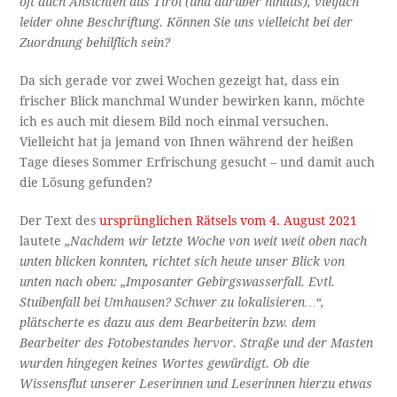
oft auch Ansichten aus Tirol (und darüber hinaus), vielfach
leider ohne Beschriftung. Können Sie uns vielleicht bei der
Zuordnung behilflich sein?
Da sich gerade vor zwei Wochen gezeigt hat, dass ein
frischer Blick manchmal Wunder bewirken kann, möchte
ich es auch mit diesem Bild noch einmal versuchen.
Vielleicht hat ja jemand von Ihnen während der heißen
Tage dieses Sommer Erfrischung gesucht – und damit auch
die Lösung gefunden?
Der Text des
ursprünglichen Rätsels vom 4. August 2021
lautete
„Nachdem wir letzte Woche von weit weit oben nach
unten blicken konnten, richtet sich heute unser Blick von
unten nach oben: „Imposanter Gebirgswasserfall. Evtl.
Stuibenfall bei Umhausen? Schwer zu lokalisieren…“,
plätscherte es dazu aus dem Bearbeiterin bzw. dem
Bearbeiter des Fotobestandes hervor. Straße und der Masten
wurden hingegen keines Wortes gewürdigt. Ob die
Wissensflut unserer Leserinnen und Leserinnen hierzu etwas