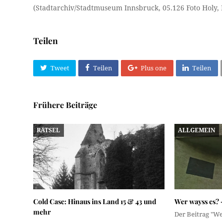
(Stadtarchiv/Stadtmuseum Innsbruck, 05.126 Foto Holy, 
Teilen
Tweet
Teilen
Plus one
Teilen
Frühere Beiträge
RÄTSEL
ALLGEMEIN
Cold Case: Hinaus ins Land 15 & 43 und
Wer wayss es? 
mehr
Der Beitrag "W