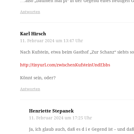
….also „Daumen mal pi“ in der Gegend eines heutigen G
Antworten
Karl Hirsch
11. Februar 2024 um 13:47 Uhr
Nach Kufstein, etwa beim Gasthof „Zur Schanz“ siehts so
http://tinyurl.com/zwischenKufsteinUndEbbs
Könnt sein, oder?
Antworten
Henriette Stepanek
11. Februar 2024 um 17:25 Uhr
Ja, ich glaub auch, daß es d i e Gegend ist – und daß