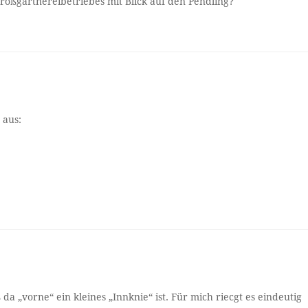
roßgärtnereibetriebes mit Blick auf den Pendling?
 aus:
 da „vorne“ ein kleines „Innknie“ ist. Für mich riecgt es eindeutig